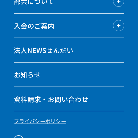
部会について
組織／役員名簿
情報公開
部会についてトップ
会員企業紹介
青年部会
入会のご案内
女性部会
経理研究会
入会のご案内トップ
経営者懇話会
定款
法人NEWSせんだい
会費
お知らせ
資料請求・お問い合わせ
プライバシーポリシー