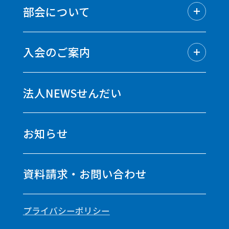
仙台中法人会の概要
部会について
組織／役員名簿
情報公開
部会についてトップ
会員企業紹介
青年部会
入会のご案内
女性部会
経理研究会
入会のご案内トップ
経営者懇話会
定款
法人NEWSせんだい
会費
お知らせ
資料請求・お問い合わせ
プライバシーポリシー